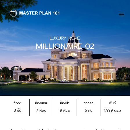
LUXURY HOME
MILLIONAIRE 02
floor
ห้องนอน
ห้องน้ำ
จอดรถ
พื้นที่
3 ชั้น
7 ห้อง
9 ห้อง
6 คัน
1,999 ตร.ม