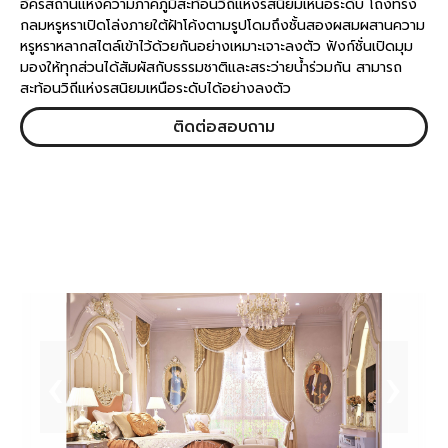
อัครสถานแห่งความภาคภูมิสะท้อนวิถีแห่งรสนิยมเหนือระดับ โถงทรง
กลมหรูหราเปิดโล่งภายใต้ฝ้าโค้งตามรูปโดมถึงชั้นสองผสมผสานความ
หรูหราหลากสไตล์เข้าไว้ด้วยกันอย่างเหมาะเจาะลงตัว ฟังก์ชั่นเปิดมุม
มองให้ทุกส่วนได้สัมผัสกับธรรมชาติและสระว่ายน้ำร่วมกัน สามารถ
สะท้อนวิถีแห่งรสนิยมเหนือระดับได้อย่างลงตัว
ติดต่อสอบถาม
‹
›