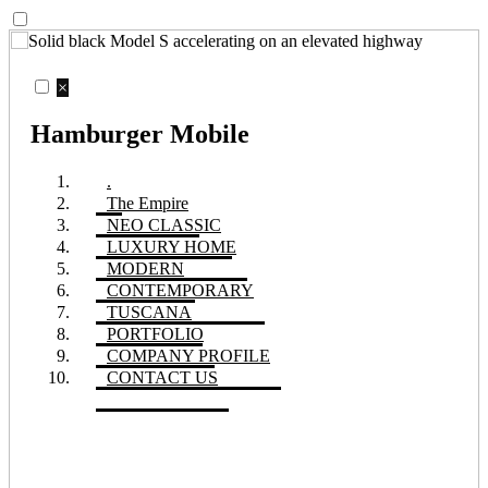
×
Hamburger Mobile
.
The Empire
.
NEO CLASSIC
LUXURY HOME
MODERN
CONTEMPORARY
TUSCANA
PORTFOLIO
COMPANY PROFILE
CONTACT US
Hamburger Desktop
COMPANY PROFILE