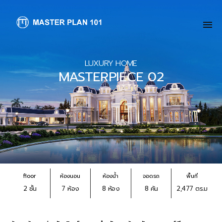
LUXURY HOME
MASTERPIECE 02
floor
ห้องนอน
ห้องน้ำ
จอดรถ
พื้นที่
2 ชั้น
7 ห้อง
8 ห้อง
8 คัน
2,477 ตร.ม